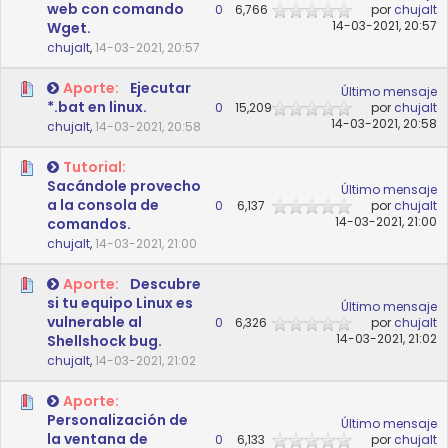
web con comando
0
6,766
por
chujalt
14-03-2021, 20:57
Wget.
chujalt
,
14-03-2021, 20:57
Aporte:
Ejecutar
Último mensaje
*.bat en linux.
0
15,209
por
chujalt
14-03-2021, 20:58
chujalt
,
14-03-2021, 20:58
Tutorial:
Sacándole provecho
Último mensaje
a la consola de
0
6,137
por
chujalt
14-03-2021, 21:00
comandos.
chujalt
,
14-03-2021, 21:00
Aporte:
Descubre
si tu equipo Linux es
Último mensaje
vulnerable al
0
6,326
por
chujalt
14-03-2021, 21:02
Shellshock bug.
chujalt
,
14-03-2021, 21:02
Aporte:
Personalización de
Último mensaje
la ventana de
0
6,133
por
chujalt