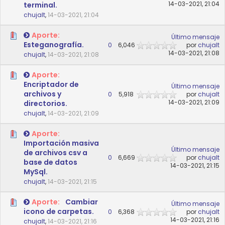
14-03-2021, 21:04
terminal.
chujalt
,
14-03-2021, 21:04
Aporte:
Último mensaje
Esteganografía.
0
6,046
por
chujalt
14-03-2021, 21:08
chujalt
,
14-03-2021, 21:08
Aporte:
Encriptador de
Último mensaje
archivos y
0
5,918
por
chujalt
14-03-2021, 21:09
directorios.
chujalt
,
14-03-2021, 21:09
Aporte:
Importación masiva
Último mensaje
de archivos csv a
0
6,669
por
chujalt
base de datos
14-03-2021, 21:15
MySql.
chujalt
,
14-03-2021, 21:15
Aporte:
Cambiar
Último mensaje
icono de carpetas.
0
6,368
por
chujalt
14-03-2021, 21:16
chujalt
,
14-03-2021, 21:16