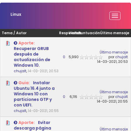
Linux
Tema
/
Autor
Respuestas
Vistas
Puntuación
Último mensaje
Aporte:
Recuperar GRUB
Último mensaje
después de
0
5,990
por
chujalt
actualización de
14-03-2021, 20:53
Windows 10.
chujalt
,
14-03-2021, 20:53
Guia:
Instalar
Ubuntu 16.4 junto a
Último mensaje
Windows 10 con
0
6,116
por
chujalt
particiones GTP y
14-03-2021, 20:55
con UEFI.
chujalt
,
14-03-2021, 20:55
Aporte:
Evitar
descarga página
Último mensaje