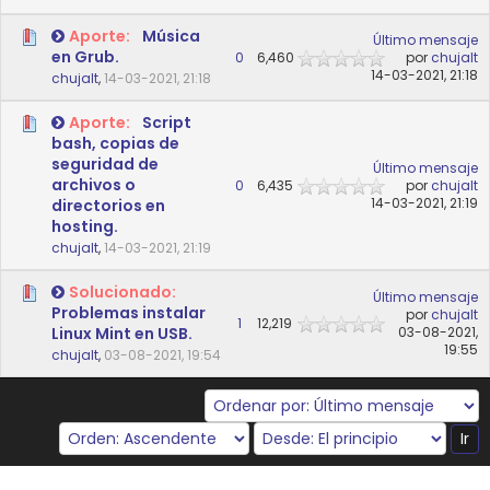
Aporte:
Música
Último mensaje
en Grub.
0
6,460
por
chujalt
14-03-2021, 21:18
chujalt
,
14-03-2021, 21:18
Aporte:
Script
bash, copias de
seguridad de
Último mensaje
archivos o
0
6,435
por
chujalt
14-03-2021, 21:19
directorios en
hosting.
chujalt
,
14-03-2021, 21:19
Solucionado:
Último mensaje
Problemas instalar
por
chujalt
1
12,219
Linux Mint en USB.
03-08-2021,
19:55
chujalt
,
03-08-2021, 19:54