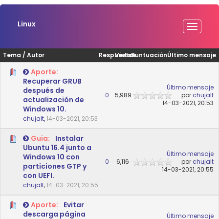
Linux
Tema
/
Autor
Respuestas
Vistas
Puntuación
Último mensaje
Aporte:
Recuperar GRUB
Último mensaje
después de
0
5,989
por
chujalt
actualización de
14-03-2021, 20:53
Windows 10.
chujalt
,
14-03-2021, 20:53
Guia:
Instalar
Ubuntu 16.4 junto a
Último mensaje
Windows 10 con
0
6,116
por
chujalt
particiones GTP y
14-03-2021, 20:55
con UEFI.
chujalt
,
14-03-2021, 20:55
Aporte:
Evitar
descarga página
Último mensaje