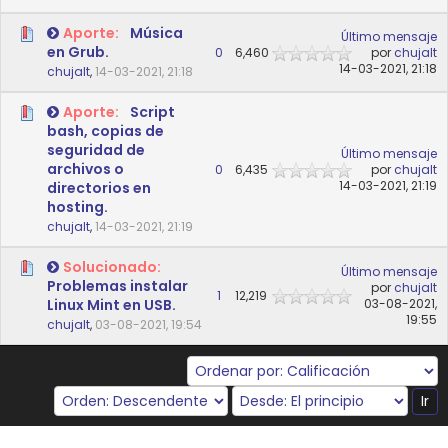
Aporte:
Música
Último mensaje
en Grub.
0
6,460
por
chujalt
14-03-2021, 21:18
chujalt
,
14-03-2021, 21:18
Aporte:
Script
bash, copias de
seguridad de
Último mensaje
archivos o
0
6,435
por
chujalt
14-03-2021, 21:19
directorios en
hosting.
chujalt
,
14-03-2021, 21:19
Solucionado:
Último mensaje
Problemas instalar
por
chujalt
1
12,219
Linux Mint en USB.
03-08-2021,
19:55
chujalt
,
03-08-2021, 19:54