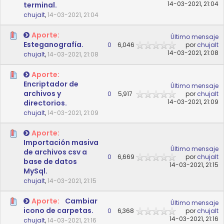
14-03-2021, 21:04
terminal.
chujalt
,
14-03-2021, 21:04
Aporte:
Último mensaje
Esteganografía.
0
6,046
por
chujalt
14-03-2021, 21:08
chujalt
,
14-03-2021, 21:08
Aporte:
Encriptador de
Último mensaje
archivos y
0
5,917
por
chujalt
14-03-2021, 21:09
directorios.
chujalt
,
14-03-2021, 21:09
Aporte:
Importación masiva
Último mensaje
de archivos csv a
0
6,669
por
chujalt
base de datos
14-03-2021, 21:15
MySql.
chujalt
,
14-03-2021, 21:15
Aporte:
Cambiar
Último mensaje
icono de carpetas.
0
6,368
por
chujalt
14-03-2021, 21:16
chujalt
,
14-03-2021, 21:16