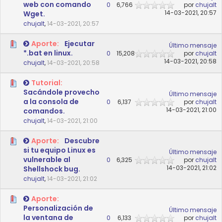
web con comando
0
6,766
por
chujalt
14-03-2021, 20:57
Wget.
chujalt
,
14-03-2021, 20:57
Aporte:
Ejecutar
Último mensaje
*.bat en linux.
0
15,208
por
chujalt
14-03-2021, 20:58
chujalt
,
14-03-2021, 20:58
Tutorial:
Sacándole provecho
Último mensaje
a la consola de
0
6,137
por
chujalt
14-03-2021, 21:00
comandos.
chujalt
,
14-03-2021, 21:00
Aporte:
Descubre
si tu equipo Linux es
Último mensaje
vulnerable al
0
6,325
por
chujalt
14-03-2021, 21:02
Shellshock bug.
chujalt
,
14-03-2021, 21:02
Aporte:
Personalización de
Último mensaje
la ventana de
0
6,133
por
chujalt