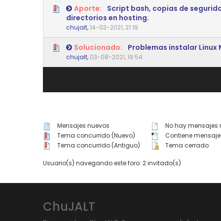
Aporte:
Script bash, copias de segurid
directorios en hosting.
0 voto(s) - Media 0 de 5
1
2
3
4
5
chujalt
,
14-03-2021, 21:19
Solucionado:
Problemas instalar Linux 
0 voto(s) - Media 0 de 5
1
2
3
4
5
chujalt
,
03-08-2021, 19:54
Mensajes nuevos
No hay mensajes 
Tema concurrido (Nuevo)
Contiene mensaje
Tema concurrido (Antiguo)
Tema cerrado
Usuario(s) navegando este foro: 2 invitado(s)
ChuJALT