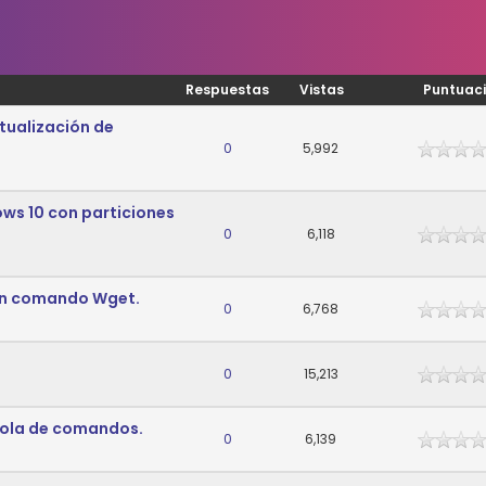
Respuestas
Vistas
Puntuac
tualización de
0
5,992
ows 10 con particiones
0
6,118
on comando Wget.
0
6,768
0
15,213
sola de comandos.
0
6,139