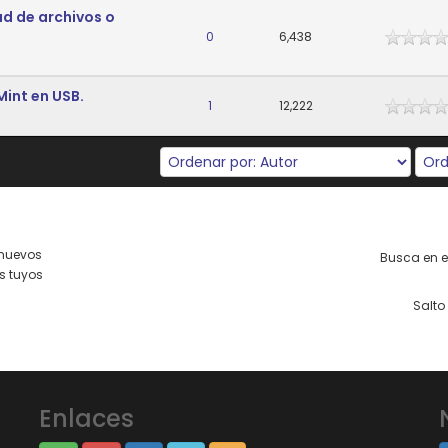
ad de archivos o
0
6,438
Mint en USB.
1
12,222
nuevos
Busca en es
s tuyos
Salto 
Enlaces