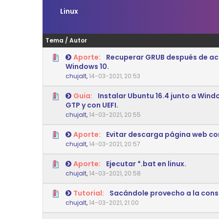
Linux
Tema
/
Autor
Aporte:
Recuperar GRUB después de ac
Windows 10.
0 voto(s) - Media 0 de 5
1
2
3
4
5
chujalt
,
14-03-2021, 20:53
Guia:
Instalar Ubuntu 16.4 junto a Wind
GTP y con UEFI.
0 voto(s) - Media 0 de 5
1
2
3
4
5
chujalt
,
14-03-2021, 20:55
Aporte:
Evitar descarga página web c
0 voto(s) - Media 0 de 5
1
2
3
4
5
chujalt
,
14-03-2021, 20:57
Aporte:
Ejecutar *.bat en linux.
0 voto(s) - Media 0 de 5
1
2
3
4
5
chujalt
,
14-03-2021, 20:58
Tutorial:
Sacándole provecho a la con
0 voto(s) - Media 0 de 5
1
2
3
4
5
chujalt
,
14-03-2021, 21:00