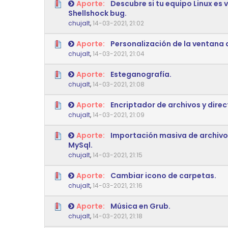
Aporte:
Descubre si tu equipo Linux es 
Shellshock bug.
0 voto(s) - Media 0 de 5
1
2
3
4
5
chujalt
,
14-03-2021, 21:02
Aporte:
Personalización de la ventana 
0 voto(s) - Media 0 de 5
1
2
3
4
5
chujalt
,
14-03-2021, 21:04
Aporte:
Esteganografía.
0 voto(s) - Media 0 de 5
1
2
3
4
5
chujalt
,
14-03-2021, 21:08
Aporte:
Encriptador de archivos y direc
0 voto(s) - Media 0 de 5
1
2
3
4
5
chujalt
,
14-03-2021, 21:09
Aporte:
Importación masiva de archivo
MySql.
0 voto(s) - Media 0 de 5
1
2
3
4
5
chujalt
,
14-03-2021, 21:15
Aporte:
Cambiar icono de carpetas.
0 voto(s) - Media 0 de 5
1
2
3
4
5
chujalt
,
14-03-2021, 21:16
Aporte:
Música en Grub.
0 voto(s) - Media 0 de 5
1
2
3
4
5
chujalt
,
14-03-2021, 21:18