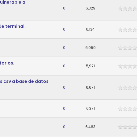
vulnerable al
0
6,329
de terminal.
0
6,134
0
6,050
torios.
0
5,921
s csv a base de datos
0
6,671
0
6,371
0
6,463