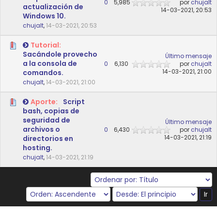
0
5,985
por
chujalt
actualización de
14-03-2021, 20:53
Windows 10.
chujalt
,
14-03-2021, 20:53
Tutorial:
Sacándole provecho
Último mensaje
a la consola de
0
6,130
por
chujalt
14-03-2021, 21:00
comandos.
chujalt
,
14-03-2021, 21:00
Aporte:
Script
bash, copias de
seguridad de
Último mensaje
archivos o
0
6,430
por
chujalt
14-03-2021, 21:19
directorios en
hosting.
chujalt
,
14-03-2021, 21:19