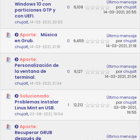
Último mensaje
Windows 10 con
0
6,109
por
chujalt
particiones GTP y
14-03-2021, 20:55
con UEFI.
chujalt
,
14-03-2021, 20:55
Aporte:
Música
Último mensaje
en Grub.
0
6,455
por
chujalt
14-03-2021, 21:18
chujalt
,
14-03-2021, 21:18
Aporte:
Personalización de
Último mensaje
la ventana de
0
6,127
por
chujalt
14-03-2021, 21:04
terminal.
chujalt
,
14-03-2021, 21:04
Solucionado:
Último mensaje
Problemas instalar
por
chujalt
1
12,212
Linux Mint en USB.
03-08-2021,
19:55
chujalt
,
03-08-2021, 19:54
Aporte:
Recuperar GRUB
Último mensaje
después de