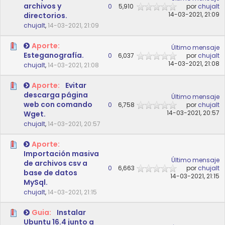
archivos y
0
5,910
por
chujalt
14-03-2021, 21:09
directorios.
chujalt
,
14-03-2021, 21:09
Aporte:
Último mensaje
Esteganografía.
0
6,037
por
chujalt
14-03-2021, 21:08
chujalt
,
14-03-2021, 21:08
Aporte:
Evitar
descarga página
Último mensaje
web con comando
0
6,758
por
chujalt
14-03-2021, 20:57
Wget.
chujalt
,
14-03-2021, 20:57
Aporte:
Importación masiva
Último mensaje
de archivos csv a
0
6,663
por
chujalt
base de datos
14-03-2021, 21:15
MySql.
chujalt
,
14-03-2021, 21:15
Guia:
Instalar
Ubuntu 16.4 junto a