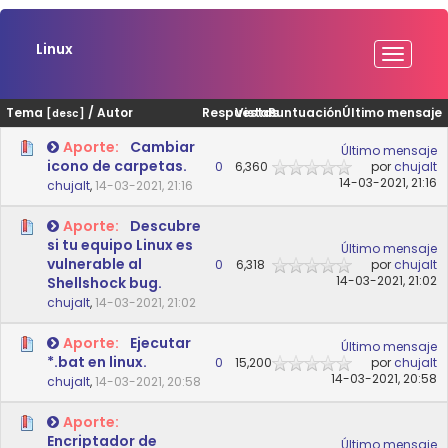
Linux
Tema
/
Autor
Respuestas
Vistas
Puntuación
Último mensaje
[
desc
]
Aporte:
Cambiar
Último mensaje
icono de carpetas.
0
6,360
por
chujalt
14-03-2021, 21:16
chujalt
,
14-03-2021, 21:16
Aporte:
Descubre
si tu equipo Linux es
Último mensaje
vulnerable al
0
6,318
por
chujalt
14-03-2021, 21:02
Shellshock bug.
chujalt
,
14-03-2021, 21:02
Aporte:
Ejecutar
Último mensaje
*.bat en linux.
0
15,200
por
chujalt
14-03-2021, 20:58
chujalt
,
14-03-2021, 20:58
Aporte:
Encriptador de
Último mensaje