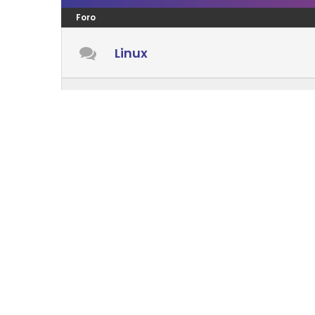
Foro
Linux
Windows
Android
Mac OS
LENGUAJES PROGRAMACIÓN
Foro