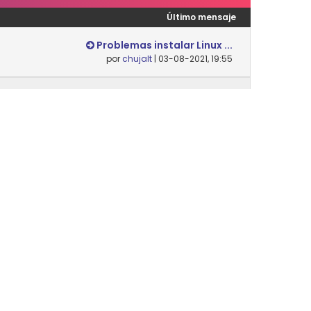
Último mensaje
Problemas instalar Linux ...
por
chujalt
| 03-08-2021, 19:55
Nunca
Desempaquetar y empaqueta...
por
Danielsip
| 14-02-2024, 12:07
Nunca
Último mensaje