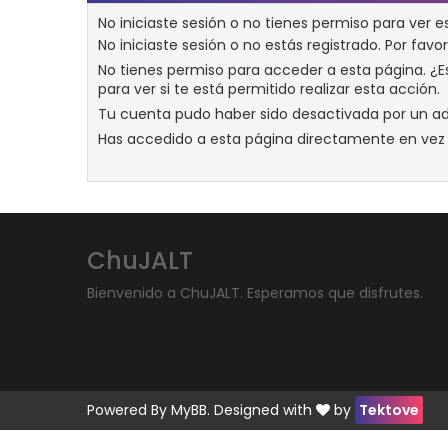
No iniciaste sesión o no tienes permiso para ver e
No iniciaste sesión o no estás registrado. Por favor
No tienes permiso para acceder a esta página. ¿Es
para ver si te está permitido realizar esta acción.
Tu cuenta pudo haber sido desactivada por un ad
Has accedido a esta página directamente en vez 
ChuJALT
Bienvenido a ChuJALT. Esperamos que disfrutes.
Powered By
MyBB
. Designed with
by
Tektove