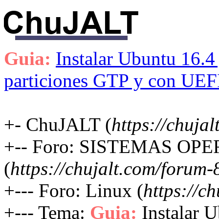
Guia:
Instalar Ubuntu 16.
particiones GTP y con UEF
+- ChuJALT (
https://chujal
+-- Foro: SISTEMAS OP
(
https://chujalt.com/forum-
+--- Foro: Linux (
https://c
+--- Tema:
Guia:
Instalar 