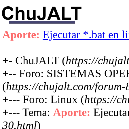
Aporte:
Ejecutar *.bat en l
+- ChuJALT (
https://chujal
+-- Foro: SISTEMAS OP
(
https://chujalt.com/forum-
+--- Foro: Linux (
https://c
+--- Tema:
Aporte:
Ejecutar
30.html
)