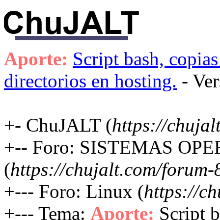
Aporte:
Script bash, copias
directorios en hosting.
- Ver
+- ChuJALT (
https://chujal
+-- Foro: SISTEMAS OP
(
https://chujalt.com/forum-
+--- Foro: Linux (
https://c
+--- Tema:
Aporte:
Script 