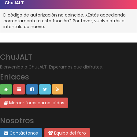
ChuJALT
El código de autorización no coincide. ¿Estás accediendo
correctamente a esta función? Por favor, vuelve atrás e
inténtalo de nuevo.
ChuJALT
Bienvenido a ChuJALT. Esperamos que disfrutes.
Enlaces
Marcar foros como leídos
Nosotros
Contáctanos
Equipo del foro