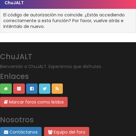
ChuJALT
El código de autorización no coincide. ¿Estás accediendo
correctamente a esta función? Por favor, vuelve atrás e
inténtalo de nuevo.
ChuJALT
Bienvenido a ChuJALT. Esperamos que disfrutes.
Enlaces
Marcar foros como leídos
Nosotros
Contáctanos
Equipo del foro