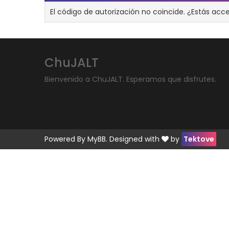
El código de autorización no coincide. ¿Estás acc
ChuJALT
Bienvenido a ChuJALT. Esperamos que disfrutes.
Powered By
MyBB
. Designed with
by
Tektove