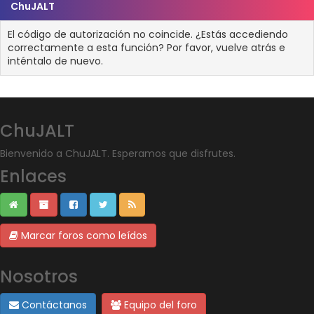
ChuJALT
El código de autorización no coincide. ¿Estás accediendo
correctamente a esta función? Por favor, vuelve atrás e
inténtalo de nuevo.
ChuJALT
Bienvenido a ChuJALT. Esperamos que disfrutes.
Enlaces
Marcar foros como leídos
Nosotros
Contáctanos
Equipo del foro