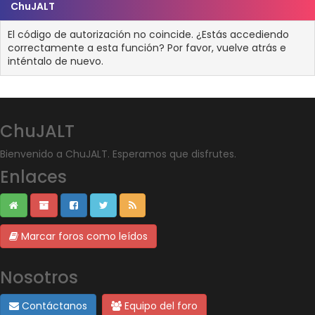
ChuJALT
El código de autorización no coincide. ¿Estás accediendo
correctamente a esta función? Por favor, vuelve atrás e
inténtalo de nuevo.
ChuJALT
Bienvenido a ChuJALT. Esperamos que disfrutes.
Enlaces
Marcar foros como leídos
Nosotros
Contáctanos
Equipo del foro