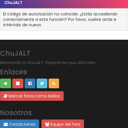
ChuJALT
El código de autorización no coincide. ¿Estás accediendo
correctamente a esta función? Por favor, vuelve atrás e
inténtalo de nuevo.
ChuJALT
Bienvenido a ChuJALT. Esperamos que disfrutes.
Enlaces
Marcar foros como leídos
Nosotros
Contáctanos
Equipo del foro