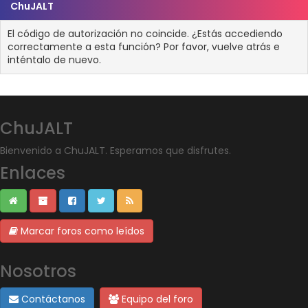
ChuJALT
El código de autorización no coincide. ¿Estás accediendo
correctamente a esta función? Por favor, vuelve atrás e
inténtalo de nuevo.
ChuJALT
Bienvenido a ChuJALT. Esperamos que disfrutes.
Enlaces
Marcar foros como leídos
Nosotros
Contáctanos
Equipo del foro