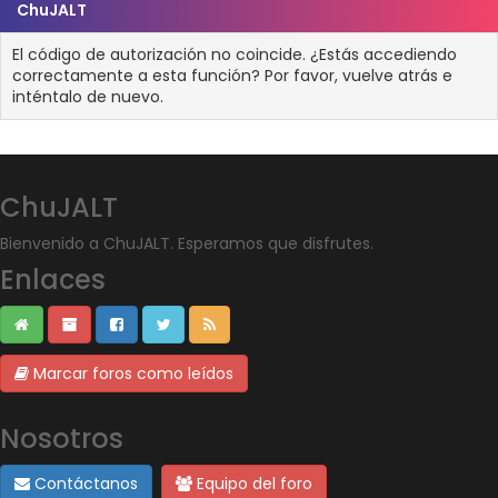
ChuJALT
El código de autorización no coincide. ¿Estás accediendo
correctamente a esta función? Por favor, vuelve atrás e
inténtalo de nuevo.
ChuJALT
Bienvenido a ChuJALT. Esperamos que disfrutes.
Enlaces
Marcar foros como leídos
Nosotros
Contáctanos
Equipo del foro