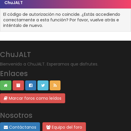
ChuJALT
El código de autorización no coincide. ¿Estás accediendo
correctamente a esta función? Por favor, vuelve atrás e
inténtalo de nuevo.
ChuJALT
Bienvenido a ChuJALT. Esperamos que disfrutes.
Enlaces
Marcar foros como leídos
Nosotros
Contáctanos
Equipo del foro