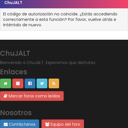
ChuJALT
El código de autorización no coincide. ¿Estás accediendo
correctamente a esta función? Por favor, vuelve atrás e
inténtalo de nuevo.
ChuJALT
Bienvenido a ChuJALT. Esperamos que disfrutes.
Enlaces
Marcar foros como leídos
Nosotros
Contáctanos
Equipo del foro