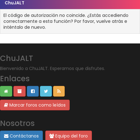
ChuJALT
El código de autorización no coincide. ¿Estás accediendo
correctamente a esta función? Por favor, vuelve atrás e
inténtalo de nuevo.
ChuJALT
Bienvenido a ChuJALT. Esperamos que disfrutes.
Enlaces
Marcar foros como leídos
Nosotros
Contáctanos
Equipo del foro