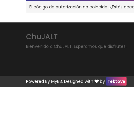
El código de autorización no coincide. ¿Estás acc
ChuJALT
Bienvenido a ChuJALT. Esperamos que disfrutes.
Powered By
MyBB
. Designed with
by
Tektove