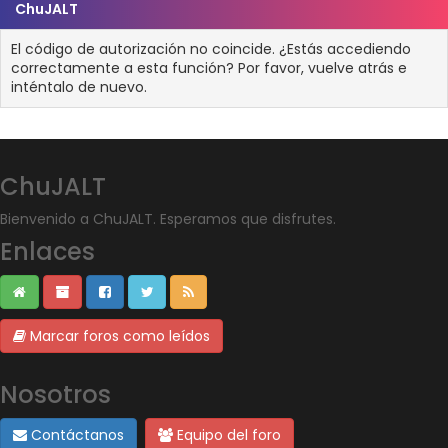
ChuJALT
El código de autorización no coincide. ¿Estás accediendo
correctamente a esta función? Por favor, vuelve atrás e
inténtalo de nuevo.
ChuJALT
Bienvenido a ChuJALT. Esperamos que disfrutes.
Enlaces
Marcar foros como leídos
Nosotros
Contáctanos
Equipo del foro