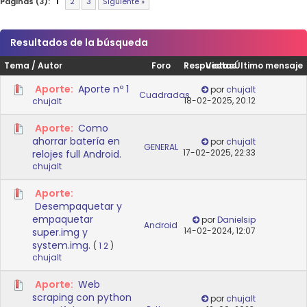
Páginas (3):
1
2
3
Siguiente »
Resultados de la búsqueda
Tema
/
Autor
Foro
Respuestas
Vistas
Último mensaje
Aporte:
Aporte nº 1
por
chujalt
Cuadradas
18-02-2025, 20:12
chujalt
Aporte:
Como
ahorrar batería en
por
chujalt
GENERAL
17-02-2025, 22:33
relojes full Android.
chujalt
Aporte:
Desempaquetar y
empaquetar
por
Danielsip
Android
14-02-2024, 12:07
super.img y
system.img.
(
1
2
)
chujalt
Aporte:
Web
scraping con python
por
chujalt