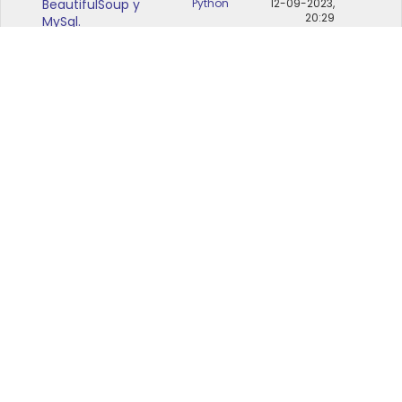
BeautifulSoup y
Python
12-09-2023,
20:29
MySql.
chujalt
Aporte:
Web
por
scraping con python
Python
blackcatiswhite
y selenium.
12-09-2023, 10:32
chujalt
Tutorial:
Desempaquetar y
por
empaquetar ROMs
Android
trasnoastur
System.img y
08-12-2021, 21:00
boot.img.
chujalt
Aporte:
Python,
insertar saltos de
por
chujalt
línea en textos
Python
03-08-2021,
20:00
grandes
chujalt
Solucionado:
por
chujalt
Problemas instalar