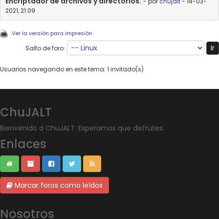
Encriptador de archivos y directorios.
- por
chujalt
- 14-03-
2021, 21:09
Ver la versión para impresión
Salto de foro:
Usuarios navegando en este tema: 1 invitado(s)
ChuJALT
Bienvenido a ChuJALT. Esperamos que disfrutes.
Enlaces
Marcar foros como leídos
Nosotros