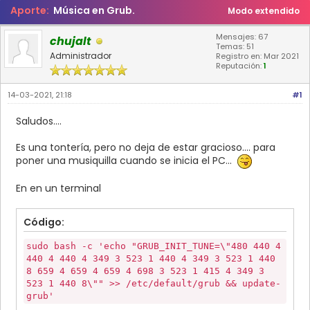
Aporte:
Música en Grub.
Modo extendido
Mensajes: 67
chujalt
Temas: 51
Administrador
Registro en: Mar 2021
Reputación:
1
14-03-2021, 21:18
#1
Saludos....
Es una tontería, pero no deja de estar gracioso.... para
poner una musiquilla cuando se inicia el PC...
En en un terminal
Código:
sudo bash -c 'echo "GRUB_INIT_TUNE=\"480 440 4
440 4 440 4 349 3 523 1 440 4 349 3 523 1 440
8 659 4 659 4 659 4 698 3 523 1 415 4 349 3
523 1 440 8\"" >> /etc/default/grub && update-
grub'