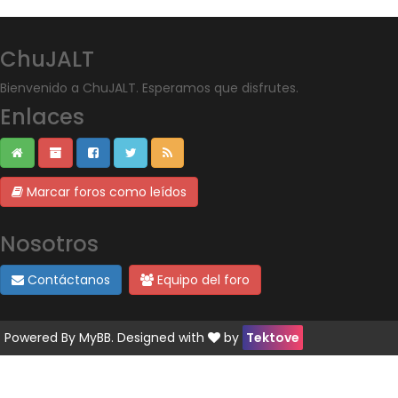
ChuJALT
Bienvenido a ChuJALT. Esperamos que disfrutes.
Enlaces
Marcar foros como leídos
Nosotros
Contáctanos
Equipo del foro
Powered By
MyBB
. Designed with
by
Tektove