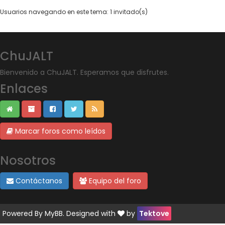
Usuarios navegando en este tema: 1 invitado(s)
ChuJALT
Bienvenido a ChuJALT. Esperamos que disfrutes.
Enlaces
Marcar foros como leídos
Nosotros
Contáctanos
Equipo del foro
Powered By
MyBB
. Designed with
by
Tektove