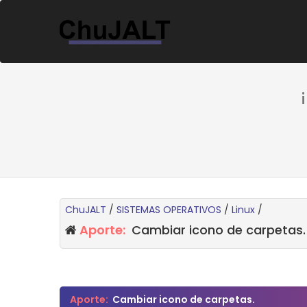
ChuJALT
/
SISTEMAS OPERATIVOS
/
Linux
/
Aporte:
Cambiar icono de carpetas.
0 voto(s) - 0 Media
1
2
3
4
5
Aporte:
Cambiar icono de carpetas.