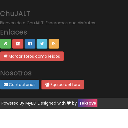
ChuJALT
Bienvenido a ChuJALT. Esperamos que disfrutes.
Enlaces
Marcar foros como leídos
Nosotros
Contáctanos
Equipo del foro
Powered By
MyBB
. Designed with
by
Tektove