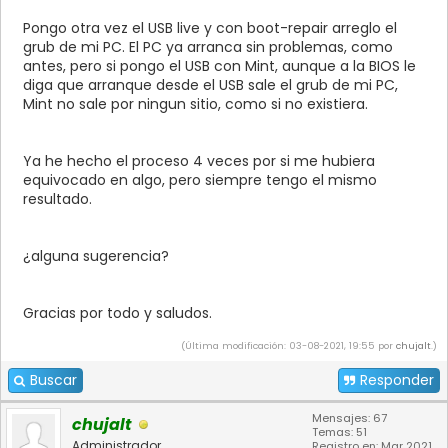
Pongo otra vez el USB live y con boot-repair arreglo el
grub de mi PC. El PC ya arranca sin problemas, como
antes, pero si pongo el USB con Mint, aunque a la BIOS le
diga que arranque desde el USB sale el grub de mi PC,
Mint no sale por ningun sitio, como si no existiera.
Ya he hecho el proceso 4 veces por si me hubiera
equivocado en algo, pero siempre tengo el mismo
resultado.
¿alguna sugerencia?
Gracias por todo y saludos.
(Última modificación: 03-08-2021, 19:55 por
chujalt
.)
Buscar
Responder
Mensajes: 67
chujalt
Temas: 51
Administrador
Registro en: Mar 2021