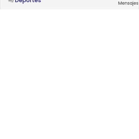
Deportes
Mensajes
SISTEMAS OPERATIVOS
Foro
15
Linux
Mensajes
0
Windows
Mensajes
33
Android
Mensajes