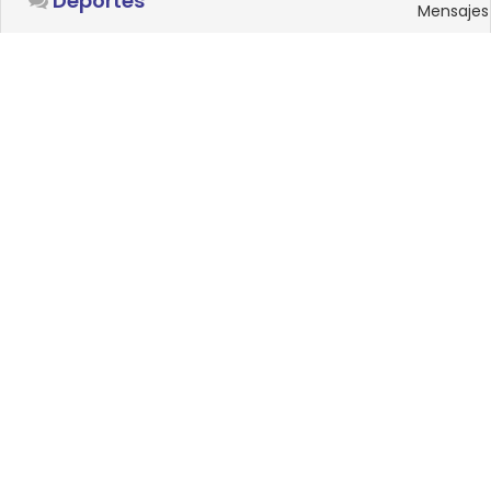
Deportes
Mensajes
SISTEMAS OPERATIVOS
Foro
15
Linux
Mensajes
0
Windows
Mensajes
33
Android
Mensajes