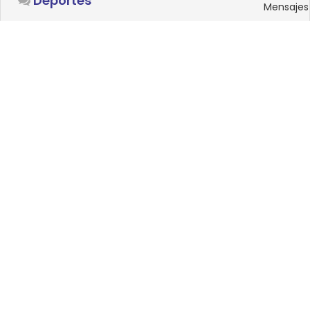
Deportes
Mensajes
SISTEMAS OPERATIVOS
Foro
15
Linux
Mensajes
0
Windows
Mensajes
33
Android
Mensajes