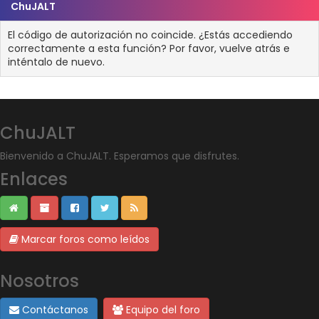
ChuJALT
El código de autorización no coincide. ¿Estás accediendo
correctamente a esta función? Por favor, vuelve atrás e
inténtalo de nuevo.
ChuJALT
Bienvenido a ChuJALT. Esperamos que disfrutes.
Enlaces
Marcar foros como leídos
Nosotros
Contáctanos
Equipo del foro