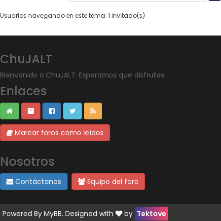
Usuarios navegando en este tema: 1 invitado(s)
ChuJALT
Bienvenido a ChuJALT. Esperamos que disfrutes.
Enlaces
Marcar foros como leídos
Nosotros
Contáctanos
Equipo del foro
Powered By
MyBB
. Designed with
by
Tektove