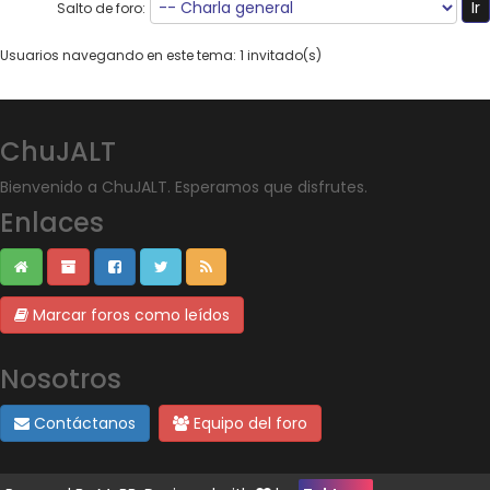
Salto de foro:
Usuarios navegando en este tema: 1 invitado(s)
ChuJALT
Bienvenido a ChuJALT. Esperamos que disfrutes.
Enlaces
Marcar foros como leídos
Nosotros
Contáctanos
Equipo del foro