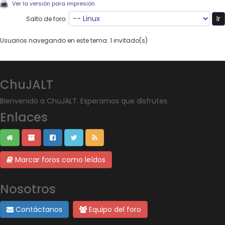
Ver la versión para impresión
Salto de foro:
Usuarios navegando en este tema: 1 invitado(s)
ChuJALT
Bienvenido a ChuJALT. Esperamos que disfrutes.
Enlaces
Marcar foros como leídos
Nosotros
Contáctanos
Equipo del foro