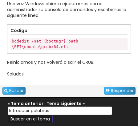
Una vez Windows abierto ejecutamos como
administrador su consola de comandos y escribimos la
siguiente línea:
Código:
bcdedit /set {bootmgr} path
\EFI\ubuntu\grubx64.efi
Reiniciamos y nos volverá a salir el GRUB.
Saludos.
Buscar
Responder
«
Tema anterior
|
Tema siguiente
»