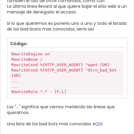
también el uso de otros comandos, como curl.
La última linea llevará al que quiere bajar el sitio web a un
mensaje de denegado el acceso.
Si lo que queremos es ponerlo uno a uno y todo el listado
de los bad bosts mas conocidos, sería así
Código:
RewriteEngine on
RewriteBase /
RewriteCond %{HTTP_USER_AGENT} ^wget [OR]
RewriteCond %{HTTP_USER_AGENT} ^Otro_bad_bot
[OR]
...
...
RewriteRule ^.* - [F,L]
Los "..." significa que vamos metiendo las lineas que
queramos.
Una lista de los bad bots mas conocidos
AQUI