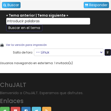
Buscar
Responder
«
Tema anterior
|
Tema siguiente
»
Ver la versión para impresión
Salto de foro:
Usuarios navegando en este tema: 1 invitado(s)
ChuJALT
Bienvenido a ChuJALT. Esperamos que disfrutes.
Enlaces