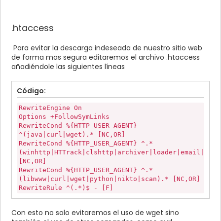
.htaccess
Para evitar la descarga indeseada de nuestro sitio web
de forma mas segura editaremos el archivo .htaccess
añadiéndole las siguientes líneas
Código:
RewriteEngine On
Options +FollowSymLinks
RewriteCond %{HTTP_USER_AGENT}
^(java|curl|wget).* [NC,OR]
RewriteCond %{HTTP_USER_AGENT} ^.*
(winhttp|HTTrack|clshttp|archiver|loader|email|harv
[NC,OR]
RewriteCond %{HTTP_USER_AGENT} ^.*
(libwww|curl|wget|python|nikto|scan).* [NC,OR]
RewriteRule ^(.*)$ - [F]
Con esto no solo evitaremos el uso de wget sino