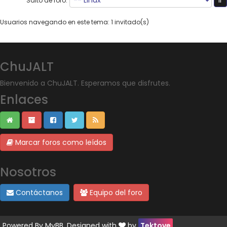
Salto de foro:
Usuarios navegando en este tema: 1 invitado(s)
ChuJALT
Bienvenido a ChuJALT. Esperamos que disfrutes.
Enlaces
Marcar foros como leídos
Nosotros
Contáctanos
Equipo del foro
Powered By
MyBB
. Designed with
by
Tektove