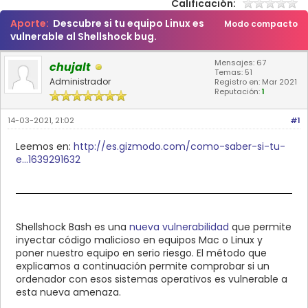
Calificación:
Aporte:
Descubre si tu equipo Linux es
Modo compacto
vulnerable al Shellshock bug.
Mensajes: 67
chujalt
Temas: 51
Administrador
Registro en: Mar 2021
Reputación:
1
14-03-2021, 21:02
#1
Leemos en:
http://es.gizmodo.com/como-saber-si-tu-
e...1639291632
Shellshock Bash es una
nueva vulnerabilidad
que permite
inyectar código malicioso en equipos Mac o Linux y
poner nuestro equipo en serio riesgo. El método que
explicamos a continuación permite comprobar si un
ordenador con esos sistemas operativos es vulnerable a
esta nueva amenaza.