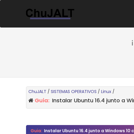
ChuJALT
/
SISTEMAS OPERATIVOS
/
Linux
/
Guia:
Instalar Ubuntu 16.4 junto a W
0 voto(s) - 0 Media
1
2
3
4
5
Guia:
Instalar Ubuntu 16.4 junto a Windows 10 c