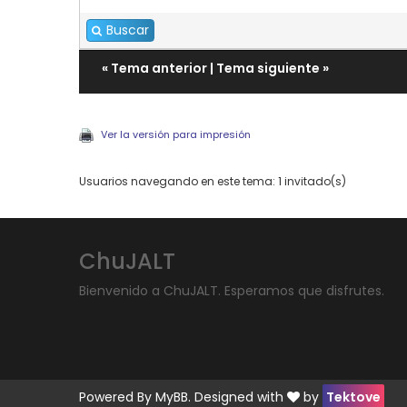
Buscar
«
Tema anterior
|
Tema siguiente
»
Ver la versión para impresión
Usuarios navegando en este tema: 1 invitado(s)
ChuJALT
Bienvenido a ChuJALT. Esperamos que disfrutes.
Powered By
MyBB
. Designed with
by
Tektove