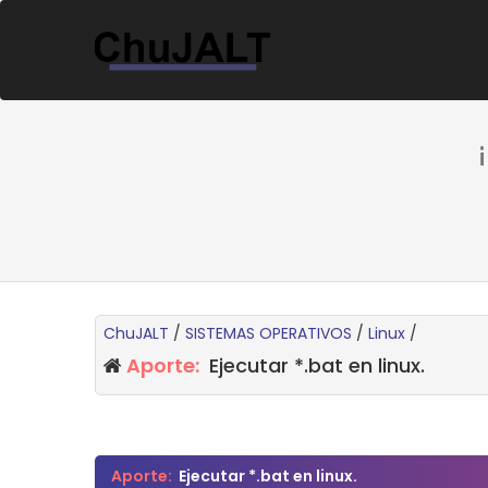
ChuJALT
/
SISTEMAS OPERATIVOS
/
Linux
/
Aporte:
Ejecutar *.bat en linux.
0 voto(s) - 0 Media
1
2
3
4
5
Aporte:
Ejecutar *.bat en linux.